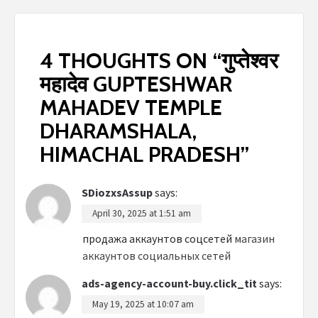
4 THOUGHTS ON “
गुप्तेश्वर
महादेव GUPTESHWAR
MAHADEV TEMPLE
DHARAMSHALA,
HIMACHAL PRADESH
”
SDiozxsAssup
says:
April 30, 2025 at 1:51 am
продажа аккаунтов соцсетей
магазин
аккаунтов социальных сетей
ads-agency-account-buy.click_tit
says:
May 19, 2025 at 10:07 am