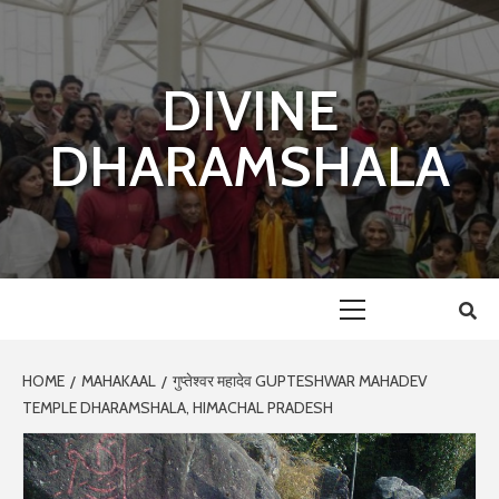
Skip
to
content
DIVINE
DHARAMSHALA
Primary
Menu
HOME
MAHAKAAL
गुप्तेश्वर महादेव GUPTESHWAR MAHADEV
TEMPLE DHARAMSHALA, HIMACHAL PRADESH