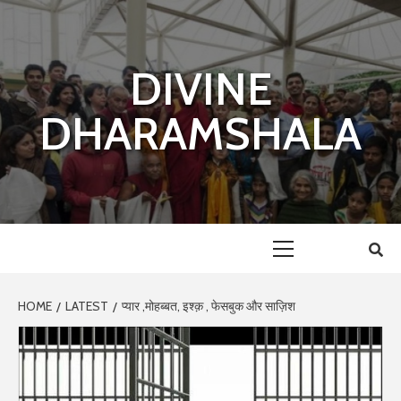
Skip
to
content
DIVINE
DHARAMSHALA
Primary
Menu
HOME
LATEST
प्यार ,मोहब्बत, इश्क़ , फेसबुक और साज़िश