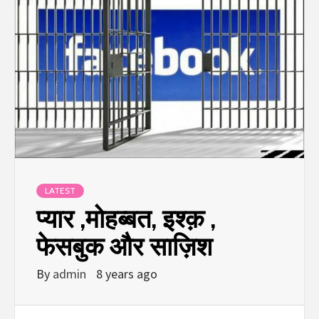
LATEST
प्यार ,मोहब्बत, इश्क़ ,
फेसबुक और साज़िश
By
admin
8 years ago